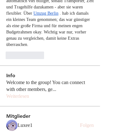
automatisch viel billiger, sobald Transporter, Zeit 
und Tragehilfe dazukamen - aber sie waren 
flexibler. Über 
Umzug Berlin
 . hab ich damals 
ein kleines Team genommen; das war günstiger 
als eine große Firma und für meinen engen 
Budgetrahmen okay. Wichtig war nur, vorher 
genau zu vergleichen, damit keine Extras 
überraschen.
Like
Reply
Info
Welcome to the group! You can connect
with other members, ge
...
Weiterlesen
Mitglieder
Luxee1
Folgen
Lili Depp
Folgen