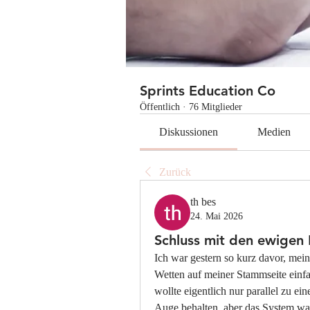
Sprints Education Co
Öffentlich
·
76 Mitglieder
Diskussionen
Medien
Zurück
th bes
24. Mai 2026
Schluss mit den ewigen
Ich war gestern so kurz davor, mei
Wetten auf meiner Stammseite einfa
wollte eigentlich nur parallel zu ei
Auge behalten, aber das System wa