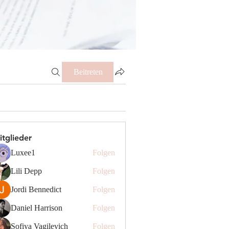
Beitreten
itglieder
Luxee1
Folgen
Lili Depp
Folgen
Jordi Bennedict
Folgen
Daniel Harrison
Folgen
Sofiya Vagilevich
Folgen