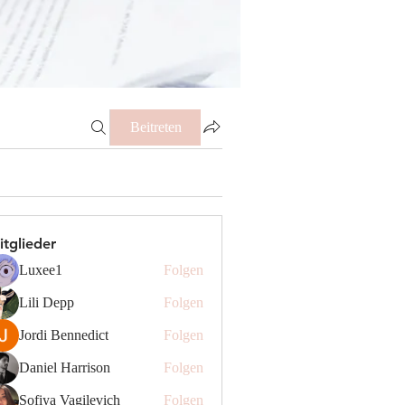
Beitreten
itglieder
Luxee1
Folgen
Lili Depp
Folgen
Jordi Bennedict
Folgen
Daniel Harrison
Folgen
Sofiya Vagilevich
Folgen