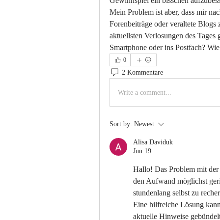
Gewinnspiel ein bisschen aufzubess
Mein Problem ist aber, dass mir nach
Forenbeiträge oder veraltete Blogs z
aktuellsten Verlosungen des Tages 
Smartphone oder ins Postfach? Wie o
0
2 Kommentare
Write a comment...
Sort by:
Newest
Alisa Daviduk
Jun 19
Hallo! Das Problem mit der 
den Aufwand möglichst gerin
stundenlang selbst zu recher
Eine hilfreiche Lösung kann
aktuelle Hinweise gebündel