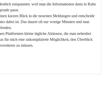
deutlich entspannter, weil man die Informationen dann in Ruhe 
erade passt.
inen kurzen Blick in die neuesten Meldungen und entscheide 
ntes dabei ist. Das dauert oft nur wenige Minuten und man 
ufenden.
hen Plattformen kleine tägliche Aktionen, die man nebenbei 
das für mich eine unkomplizierte Möglichkeit, den Überblick 
investieren zu müssen.
Internationaler
yvan ist ein einzigartiges
Volkgasse 1-13/
A-1130 Wien