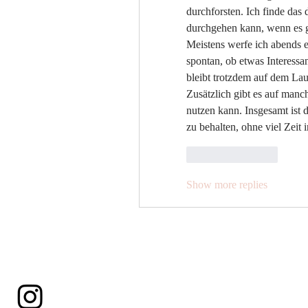
durchforsten. Ich finde das 
durchgehen kann, wenn es g
Meistens werfe ich abends e
spontan, ob etwas Interessa
bleibt trotzdem auf dem La
Zusätzlich gibt es auf manc
nutzen kann. Insgesamt ist 
zu behalten, ohne viel Zeit 
Like
Reply
Show more replies
Ein Sprung aus der Pink Sk
Erlebnis.