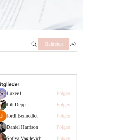
Beitreten
itglieder
Luxee1
Folgen
Lili Depp
Folgen
Jordi Bennedict
Folgen
Daniel Harrison
Folgen
Sofiya Vagilevich
Folgen