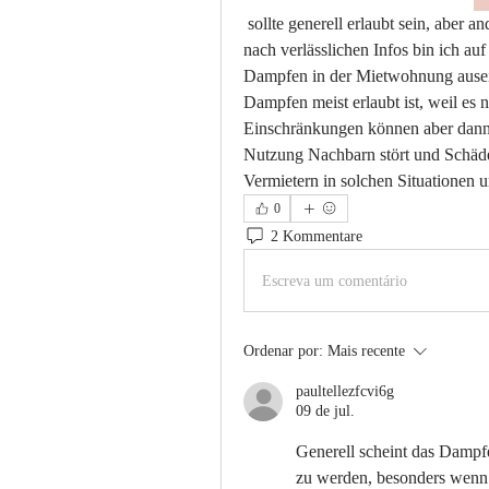
 sollte generell erlaubt sein, aber andere sagen, Vermieter könnten es verbieten. Bei der Suche 
nach verlässlichen Infos bin ich au
Dampfen in der Mietwohnung auseina
Dampfen meist erlaubt ist, weil es 
Einschränkungen können aber dann g
Nutzung Nachbarn stört und Schäden
Vermietern in solchen Situationen 
0
2 Kommentare
Escreva um comentário
Ordenar por:
Mais recente
paultellezfcvi6g
09 de jul.
Generell scheint das Damp
zu werden, besonders wenn 