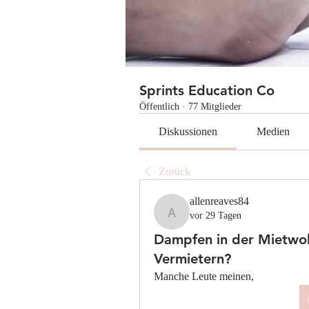
Sprints Education Co
Öffentlich
·
77 Mitglieder
Diskussionen
Medien
Zurück
allenreaves84
vor 29 Tagen
allenreaves84
Dampfen in der Mietwoh
Vermietern?
Manche Leute meinen, 