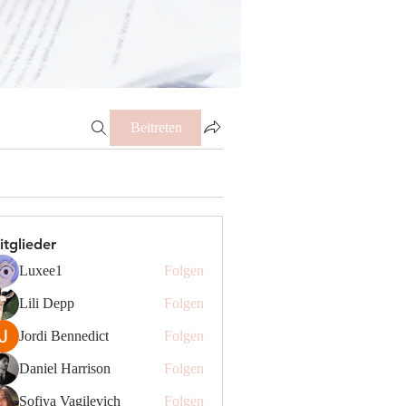
Beitreten
itglieder
Luxee1
Folgen
Lili Depp
Folgen
Jordi Bennedict
Folgen
Daniel Harrison
Folgen
Sofiya Vagilevich
Folgen