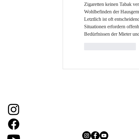
Zigaretten keinen Tabak ver
Wohlbefinden der Hausgeme
Letztlich ist oft entscheid
Situationen erfordern offen
Bedürfnissen der Mieter un
Curtir
Responder
Ein Sprung aus der Pink Sk
Erlebnis.
Wenn du Fragen hast, bitt