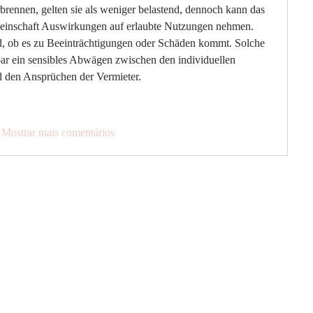
brennen, gelten sie als weniger belastend, dennoch kann das 
inschaft Auswirkungen auf erlaubte Nutzungen nehmen. 
end, ob es zu Beeinträchtigungen oder Schäden kommt. Solche 
bar ein sensibles Abwägen zwischen den individuellen 
d den Ansprüchen der Vermieter.
Mostrar mais comentários
Internationaler
yvan ist ein einzigartiges
Volkgasse 1-13/
A-1130 Wien
e kontaktiere uns.
office@fallschi
tel. +43 664 401