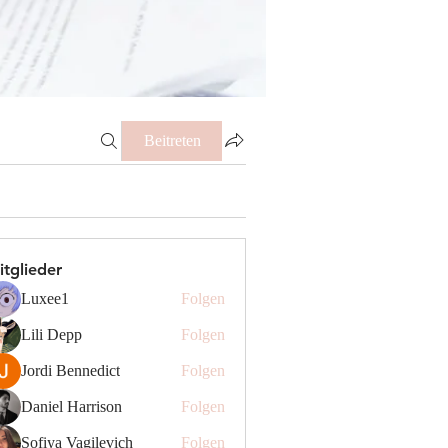
Beitreten
itglieder
Luxee1
Folgen
Lili Depp
Folgen
Jordi Bennedict
Folgen
Daniel Harrison
Folgen
Sofiya Vagilevich
Folgen