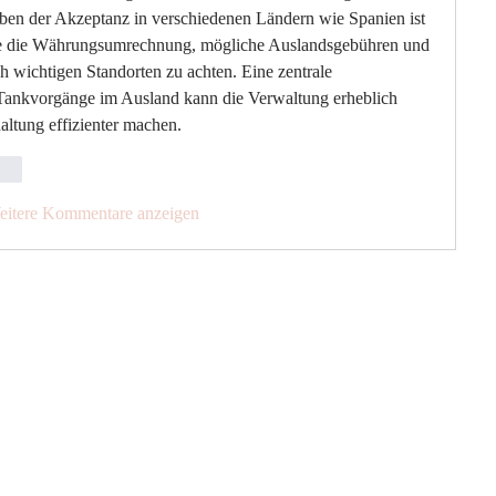
ben der Akzeptanz in verschiedenen Ländern wie Spanien ist 
ie die Währungsumrechnung, mögliche Auslandsgebühren und 
h wichtigen Standorten zu achten. Eine zentrale 
 Tankvorgänge im Ausland kann die Verwaltung erheblich 
altung effizienter machen.
ten
eitere Kommentare anzeigen
Internationaler
yvan ist ein einzigartiges
Volkgasse 1-13/
A-1130 Wien
e kontaktiere uns.
office@fallschi
tel. +43 664 401