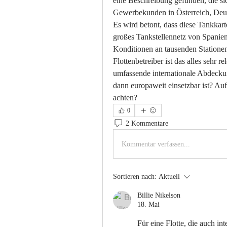
eine Beschreibung gefunden, die sic
Gewerbekunden in Österreich, Deuts
Es wird betont, dass diese Tankkarte
großes Tankstellennetz von Spanien
Konditionen an tausenden Statione
Flottenbetreiber ist das alles sehr r
umfassende internationale Abdeckung
dann europaweit einsetzbar ist? Auf
achten?
0
2 Kommentare
Kommentar verfassen...
Sortieren nach:
Aktuell
Billie Nikelson
18. Mai
Für eine Flotte, die auch int