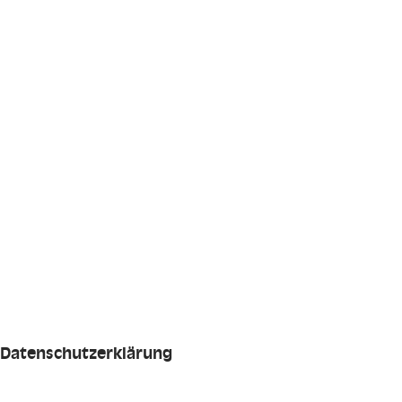
 Pink Parachute Club
6/6
rmspringen.at
3 633 (nur während Events aktiv)
Datenschutzerklärung