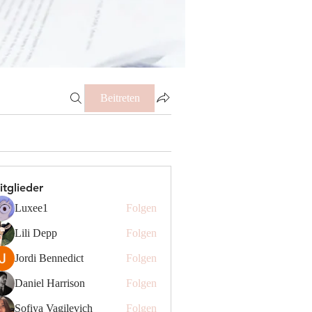
Beitreten
itglieder
Luxee1
Folgen
Lili Depp
Folgen
Jordi Bennedict
Folgen
Daniel Harrison
Folgen
Sofiya Vagilevich
Folgen