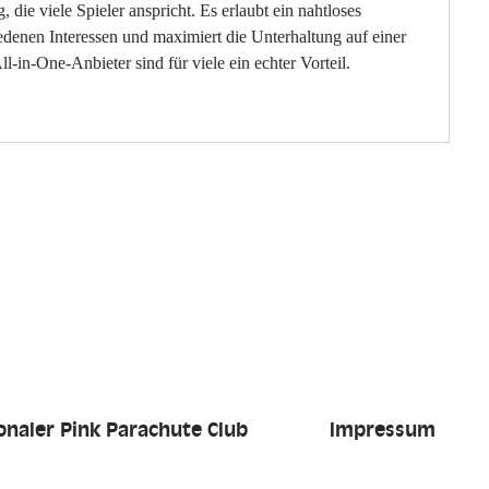
 die viele Spieler anspricht. Es erlaubt ein nahtloses 
enen Interessen und maximiert die Unterhaltung auf einer 
l-in-One-Anbieter sind für viele ein echter Vorteil.
Internationaler
yvan ist ein einzigartiges
Volkgasse 1-13/
A-1130 Wien
e kontaktiere uns.
office@fallschi
tel. +43 664 401
ionaler Pink Parachute Club
Impressum