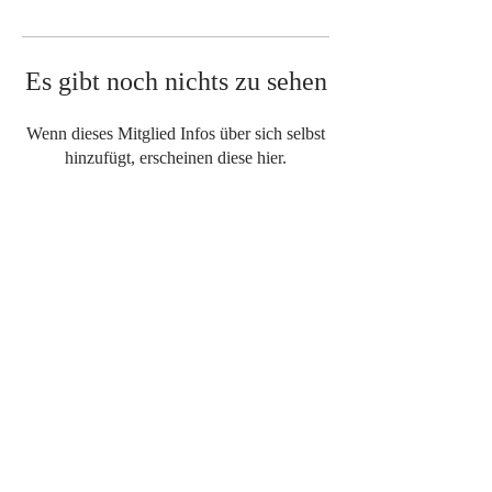
Es gibt noch nichts zu sehen
Wenn dieses Mitglied Infos über sich selbst
hinzufügt, erscheinen diese hier.
Ein Sprung aus der Pink Skyvan ist
ein einzigartiges Erlebnis.
Wenn du Fragen hast, bitte
kontaktiere uns.
Internationaler Pink Parachute Club
Volkgasse 1-13/6/6
A-1130 Wien
office@fallschirmspringen.at
tel.
+43 664 4013 633
(nur während